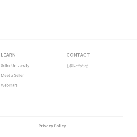
LEARN
CONTACT
Seller University
お問い合わせ​
Meet a Seller
Webinars
Privacy Policy