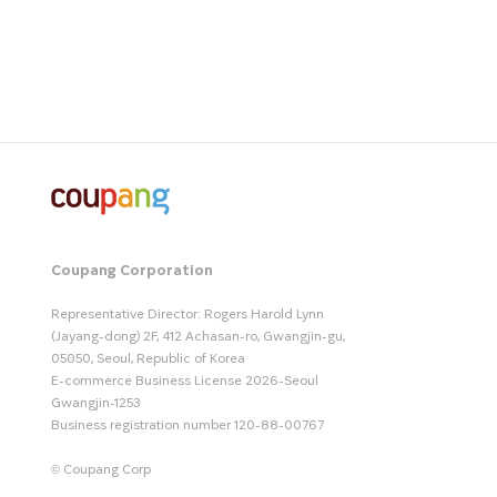
Coupang Corporation
Representative Director: Rogers Harold Lynn
(Jayang-dong) 2F, 412 Achasan-ro, Gwangjin-gu,
05050, Seoul, Republic of Korea
E-commerce Business License 2026-Seoul
Gwangjin-1253
Business registration number 120-88-00767
© Coupang Corp