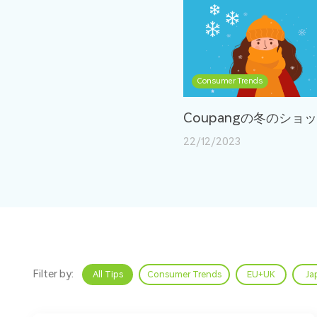
Consumer Trends
Coupangの冬のシ
22/12/2023
Filter by:
All Tips
Consumer Trends
EU+UK
Ja