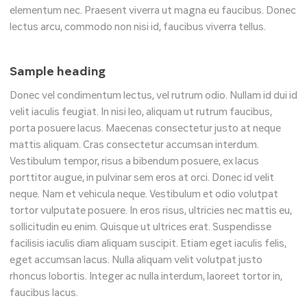
elementum nec. Praesent viverra ut magna eu faucibus. Donec
lectus arcu, commodo non nisi id, faucibus viverra tellus.
Sample heading
Donec vel condimentum lectus, vel rutrum odio. Nullam id dui id
velit iaculis feugiat. In nisi leo, aliquam ut rutrum faucibus,
porta posuere lacus. Maecenas consectetur justo at neque
mattis aliquam. Cras consectetur accumsan interdum.
Vestibulum tempor, risus a bibendum posuere, ex lacus
porttitor augue, in pulvinar sem eros at orci. Donec id velit
neque. Nam et vehicula neque. Vestibulum et odio volutpat
tortor vulputate posuere. In eros risus, ultricies nec mattis eu,
sollicitudin eu enim. Quisque ut ultrices erat. Suspendisse
facilisis iaculis diam aliquam suscipit. Etiam eget iaculis felis,
eget accumsan lacus. Nulla aliquam velit volutpat justo
rhoncus lobortis. Integer ac nulla interdum, laoreet tortor in,
faucibus lacus.