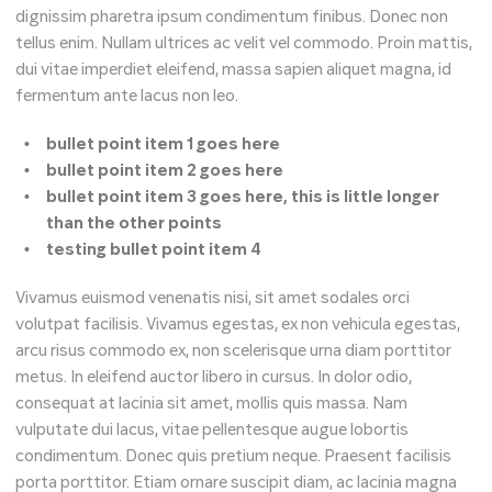
dignissim pharetra ipsum condimentum finibus. Donec non
tellus enim. Nullam ultrices ac velit vel commodo. Proin mattis,
dui vitae imperdiet eleifend, massa sapien aliquet magna, id
fermentum ante lacus non leo.
bullet point item 1 goes here
bullet point item 2 goes here
bullet point item 3 goes here, this is little longer
than the other points
testing bullet point item 4
Vivamus euismod venenatis nisi, sit amet sodales orci
volutpat facilisis. Vivamus egestas, ex non vehicula egestas,
arcu risus commodo ex, non scelerisque urna diam porttitor
metus. In eleifend auctor libero in cursus. In dolor odio,
consequat at lacinia sit amet, mollis quis massa. Nam
vulputate dui lacus, vitae pellentesque augue lobortis
condimentum. Donec quis pretium neque. Praesent facilisis
porta porttitor. Etiam ornare suscipit diam, ac lacinia magna